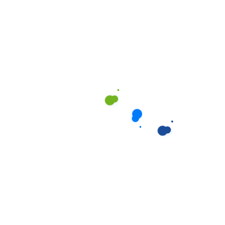
dõi sức khỏe
Hỗ trợ điều trị và chăm sóc đặc biệt cho người cao
tuổi có bệnh lý
Đồng hành trong mọi hoạt động hàng ngày
Báo cáo tình trạng sức khỏe định kỳ cho gia đình
Ứng phó kịp thời trong trường hợp khẩn cấp
4. Dịch vụ chăm sóc y tế
tại nhà
Đặc biệt phù hợp cho người cao tuổi vừa xuất viện
hoặc có tình trạng sức khỏe cần được theo dõi y tế
chuyên nghiệp. Dịch vụ được thực hiện bởi đội ngũ
điều dưỡng được đào tạo bài bản, bao gồm:
Chăm sóc vết thương, thay băng, chăm sóc ống
thông