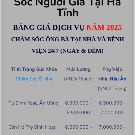
Sóc Người Già Tại Hà
Tĩnh
BẢNG GIÁ DỊCH VỤ
NĂM 2025
CHĂM SÓC ÔNG BÀ TẠI NHÀ VÀ BỆNH
VIỆN 24/7 (NGÀY & ĐÊM)
Tình Trạng Sức Khỏe
Mức Lương
Phụ Việc
Chăm Sóc Ở Nhà
(VND/Tháng)
Nhà,
Nấu Ăn
(VND/Tháng)
Tự Sinh Hoạt, Ăn Uống
6.000.000 -
6.500.000 -
6.500.000
7.000.000
Cần Hỗ Trợ Sinh Hoạt
6.500.000 -
7.000.000 -