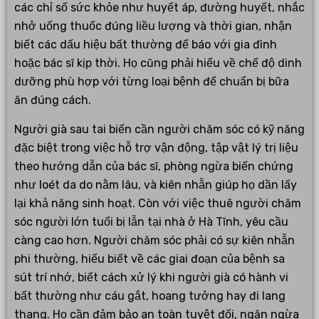
các chỉ số sức khỏe như huyết áp, đường huyết, nhắc
nhở uống thuốc đúng liều lượng và thời gian, nhận
biết các dấu hiệu bất thường để báo với gia đình
hoặc bác sĩ kịp thời. Họ cũng phải hiểu về chế độ dinh
dưỡng phù hợp với từng loại bệnh để chuẩn bị bữa
ăn đúng cách.
Người già sau tai biến cần người chăm sóc có kỹ năng
đặc biệt trong việc hỗ trợ vận động, tập vật lý trị liệu
theo hướng dẫn của bác sĩ, phòng ngừa biến chứng
như loét da do nằm lâu, và kiên nhẫn giúp họ dần lấy
lại khả năng sinh hoạt. Còn với việc thuê người chăm
sóc người lớn tuổi bị lẫn tại nhà ở Hà Tĩnh, yêu cầu
càng cao hơn. Người chăm sóc phải có sự kiên nhẫn
phi thường, hiểu biết về các giai đoạn của bệnh sa
sút trí nhớ, biết cách xử lý khi người già có hành vi
bất thường như cáu gắt, hoang tưởng hay đi lang
thang. Họ cần đảm bảo an toàn tuyệt đối, ngăn ngừa