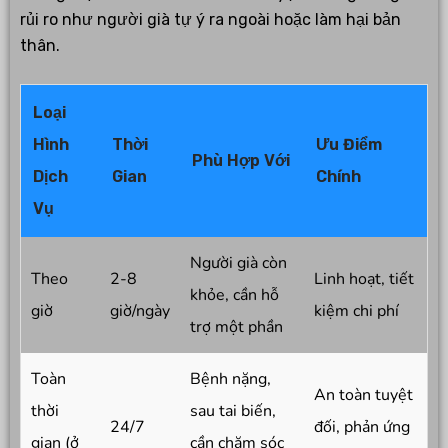
rủi ro như người già tự ý ra ngoài hoặc làm hại bản
thân.
Loại
Hình
Thời
Ưu Điểm
Phù Hợp Với
Dịch
Gian
Chính
Vụ
Người già còn
Theo
2-8
Linh hoạt, tiết
khỏe, cần hỗ
giờ
giờ/ngày
kiệm chi phí
trợ một phần
Toàn
Bệnh nặng,
An toàn tuyệt
thời
sau tai biến,
24/7
đối, phản ứng
gian (ở
cần chăm sóc