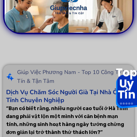
Top
Giúp Việc Phương Nam - Top 10 Công Ty Uy
Uy
Tín & Tận Tâm
Tín
Dịch Vụ Chăm Sóc Người Già Tại Nhà Ở Hà
Tĩnh Chuyên Nghiệp
⭐️⭐️⭐️⭐️⭐️
“Bạn có biết rằng, nhiều người cao tuổi ở Hà Tĩnh
đang phải vật lộn một mình với căn bệnh mạn
tính, những sinh hoạt hàng ngày tưởng chừng
đơn giản lại trở thành thử thách lớn?”