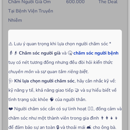
Chăm Người Già Ốm
600.000
The Deal
Tại Bệnh Viện Truyền
Nhiễm
⚠️ Lưu ý quan trọng khi lựa chọn người chăm sóc *
👵👴
Chăm sóc người già
và 🤒
chăm sóc người bệnh
tuy có nét tương đồng nhưng đều đòi hỏi
kiến thức
chuyên môn
và
sự quan tâm riêng biệt
.
🩺
Khi lựa chọn người chăm sóc
, hãy cân nhắc kỹ về:
kỹ năng y tế, khả năng giao tiếp 🤝 và sự hiểu biết về
tình trạng sức khỏe 🧠 của người thân.
❤️ Người chăm sóc cần có sự linh hoạt 🤹‍♂️, đồng cảm và
chăm sóc như một thành viên trong gia đình 👨‍👩‍👧‍👦
để đảm bảo sự an toàn 🔒 và thoải mái 🛋️ cho ông bà.