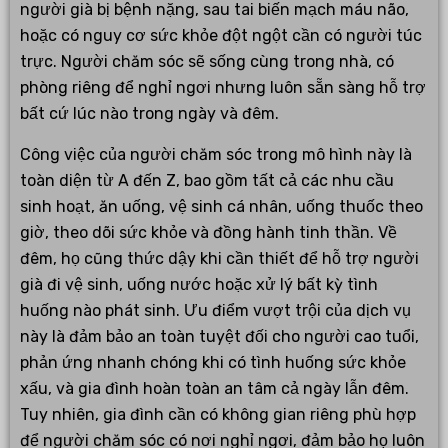
người già bị bệnh nặng, sau tai biến mạch máu não,
hoặc có nguy cơ sức khỏe đột ngột cần có người túc
trực. Người chăm sóc sẽ sống cùng trong nhà, có
phòng riêng để nghỉ ngơi nhưng luôn sẵn sàng hỗ trợ
bất cứ lúc nào trong ngày và đêm.
Công việc của người chăm sóc trong mô hình này là
toàn diện từ A đến Z, bao gồm tất cả các nhu cầu
sinh hoạt, ăn uống, vệ sinh cá nhân, uống thuốc theo
giờ, theo dõi sức khỏe và đồng hành tinh thần. Về
đêm, họ cũng thức dậy khi cần thiết để hỗ trợ người
già đi vệ sinh, uống nước hoặc xử lý bất kỳ tình
huống nào phát sinh. Ưu điểm vượt trội của dịch vụ
này là đảm bảo an toàn tuyệt đối cho người cao tuổi,
phản ứng nhanh chóng khi có tình huống sức khỏe
xấu, và gia đình hoàn toàn an tâm cả ngày lẫn đêm.
Tuy nhiên, gia đình cần có không gian riêng phù hợp
để người chăm sóc có nơi nghỉ ngơi, đảm bảo họ luôn