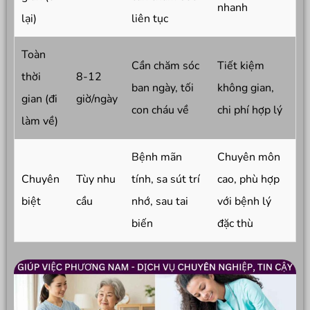
nhanh
lại)
liên tục
Toàn
Cần chăm sóc
Tiết kiệm
thời
8-12
ban ngày, tối
không gian,
gian (đi
giờ/ngày
con cháu về
chi phí hợp lý
làm về)
Bệnh mãn
Chuyên môn
Chuyên
Tùy nhu
tính, sa sút trí
cao, phù hợp
biệt
cầu
nhớ, sau tai
với bệnh lý
biến
đặc thù