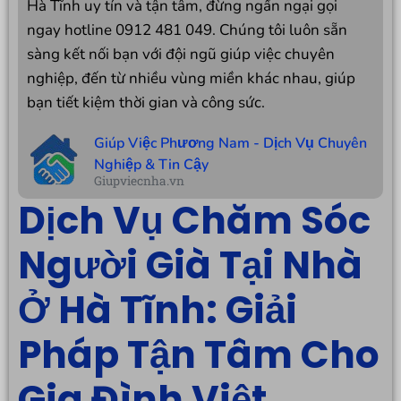
Hà Tĩnh uy tín và tận tâm, đừng ngần ngại gọi
ngay hotline 0912 481 049. Chúng tôi luôn sẵn
sàng kết nối bạn với đội ngũ giúp việc chuyên
nghiệp, đến từ nhiều vùng miền khác nhau, giúp
bạn tiết kiệm thời gian và công sức.
Giúp Việc Phương Nam - Dịch Vụ Chuyên
Nghiệp & Tin Cậy
Giupviecnha.vn
Dịch Vụ Chăm Sóc
Người Già Tại Nhà
Ở Hà Tĩnh: Giải
Pháp Tận Tâm Cho
Gia Đình Việt