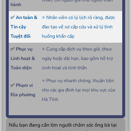
nhẫn, coi người già như người thân
hành
✅ An toàn &
⭐ Nhân viên có lý lịch rõ ràng, được
Tin cậy
đào tạo về sơ cấp cứu và xử lý tình
Tuyệt đối
huống khẩn cấp
✅ Phục vụ
⭐ Cung cấp dịch vụ theo giờ, theo
Linh hoạt &
ngày hoặc dài hạn, bao gồm hỗ trợ
Toàn diện
sinh hoạt và tinh thần
⭐ Phục vụ nhanh chóng, thuận tiện
✅ Phạm vi
cho các gia đình tại mọi khu vực của
Địa phương
Hà Tĩnh
Nếu bạn đang cần tìm người chăm sóc ông bà tại