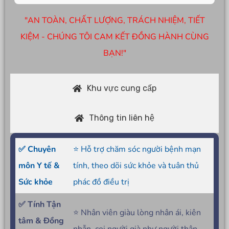
"AN TOÀN, CHẤT LƯỢNG, TRÁCH NHIỆM, TIẾT
KIỆM - CHÚNG TÔI CAM KẾT ĐỒNG HÀNH CÙNG
BẠN!"
Khu vực cung cấp
Thông tin liên hệ
✅ Chuyên
⭐ Hỗ trợ chăm sóc người bệnh mạn
môn Y tế &
tính, theo dõi sức khỏe và tuân thủ
Sức khỏe
phác đồ điều trị
✅ Tính Tận
⭐ Nhân viên giàu lòng nhân ái, kiên
tâm & Đồng