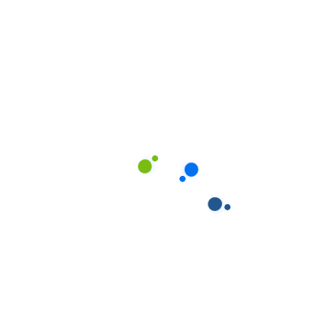
đòi hỏi sự chăm sóc đặc biệt:
Bệnh nhân Alzheimer hoặc sa sút trí tuệ
Người cao tuổi bị liệt do đột quỵ
Bệnh nhân Parkinson khó khăn trong vận động
Người mắc bệnh tim mạch, tiểu đường cần theo
dõi thường xuyên
Người cao tuổi cần hỗ trợ trong sinh hoạt hàng
ngày
Đội ngũ nuôi bệnh của Giúp Việc Phương Nam được
đào tạo để hiểu rõ đặc thù của từng bệnh lý và cách
thức chăm sóc phù hợp với từng đối tượng người
cao tuổi.
Du khách cần chăm
sóc y tế tại Khánh Hòa