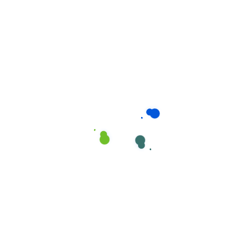
hồi
Nguy cơ biến
Cao hơn
Tối thiểu
chứng
Đào tạo chuyên nghiệp: Thuê người chăm sóc người bệnh tại
Hà Giang chất lượng cao
Tổng Quan Dịch
Vụ Chăm Sóc
Người Bệnh Của
Giúp Việc Phương