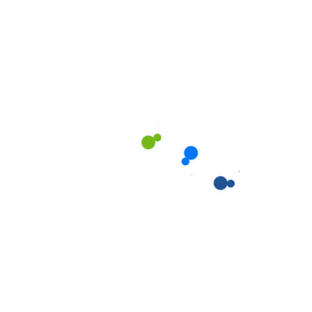
Và Phục Hồi Chức Năng
Đây là dịch vụ đặc biệt quan trọng trong giai đoạn hồi
phục sau phẫu thuật, đảm bảo người bệnh được
chăm sóc đúng cách:
Thay băng, chăm sóc vết thương theo chỉ định
của bác sĩ
Hỗ trợ tập vật lý trị liệu, phục hồi chức năng
Giám sát việc dùng thuốc đúng liều lượng, đúng
giờ
Theo dõi các biểu hiện bất thường và liên hệ y tế
kịp thời
Hỗ trợ vận động, di chuyển an toàn trong quá
trình hồi phục
3. Chăm Sóc Người Cao