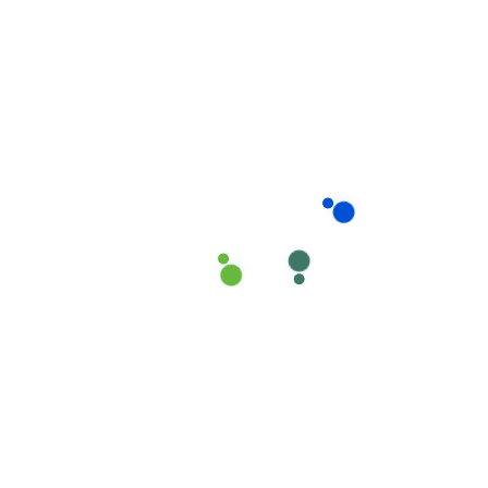
Chuyên nghiệp:
Quy trình làm việc chuẩn mực,
nhân viên được đào tạo bài bản
Tận tâm:
Luôn đặt nhu cầu và sự hài lòng của
khách hàng lên hàng đầu
Uy tín:
Cam kết chất lượng dịch vụ, đảm bảo độ
tin cậy
Đổi mới:
Không ngừng cải tiến quy trình, nâng cao
chất lượng dịch vụ
Đặc Điểm Nổi Bật Của
Dịch Vụ Chăm Sóc Mẹ
Và Bé
Dịch vụ chăm sóc mẹ và bé tại Tam Điệp của Giúp Việc
Phương Nam được thiết kế dựa trên sự thấu hiểu sâu
sắc về nhu cầu của các bà mẹ sau sinh và em bé sơ