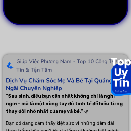
Top
Giúp Việc Phương Nam - Top 10 Công Ty Uy
Uy
Tín & Tận Tâm
Tín
Dịch Vụ Chăm Sóc Mẹ Và Bé Tại Quảng
Ngãi Chuyên Nghiệp
⭐️⭐️⭐️⭐️⭐️
“Sau sinh, điều bạn cần nhất không chỉ là nghỉ
ngơi – mà là một vòng tay đủ tinh tế để hiểu từng
thay đổi nhỏ nhất của mẹ và bé.”
🌿
Bạn có đang cảm thấy kiệt sức vì những đêm dài
thức trắng bên con? Hay lo lắng vì không biết mình