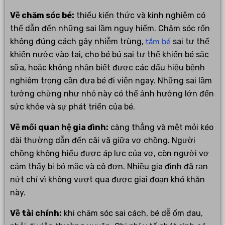
Về chăm sóc bé:
thiếu kiến thức và kinh nghiệm có
thể dẫn đến những sai lầm nguy hiểm. Chăm sóc rốn
tắm bé
không đúng cách gây nhiễm trùng,
sai tư thế
khiến nước vào tai, cho bé bú sai tư thế khiến bé sặc
sữa, hoặc không nhận biết được các dấu hiệu bệnh
nghiêm trọng cần đưa bé đi viện ngay. Những sai lầm
tưởng chừng như nhỏ này có thể ảnh hưởng lớn đến
sức khỏe và sự phát triển của bé.
Về mối quan hệ gia đình:
căng thẳng và mệt mỏi kéo
dài thường dẫn đến cãi vã giữa vợ chồng. Người
chồng không hiểu được áp lực của vợ, còn người vợ
cảm thấy bị bỏ mặc và cô đơn. Nhiều gia đình đã rạn
nứt chỉ vì không vượt qua được giai đoạn khó khăn
này.
Về tài chính:
khi chăm sóc sai cách, bé dễ ốm đau,