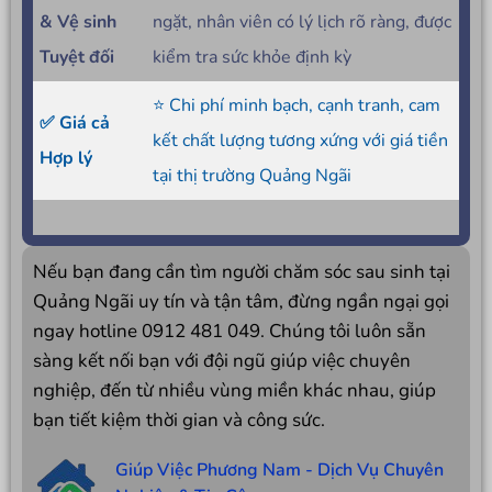
& Vệ sinh
ngặt, nhân viên có lý lịch rõ ràng, được
Tuyệt đối
kiểm tra sức khỏe định kỳ
⭐ Chi phí minh bạch, cạnh tranh, cam
✅ Giá cả
kết chất lượng tương xứng với giá tiền
Hợp lý
tại thị trường Quảng Ngãi
Nếu bạn đang cần tìm người chăm sóc sau sinh tại
Quảng Ngãi uy tín và tận tâm, đừng ngần ngại gọi
ngay hotline 0912 481 049. Chúng tôi luôn sẵn
sàng kết nối bạn với đội ngũ giúp việc chuyên
nghiệp, đến từ nhiều vùng miền khác nhau, giúp
bạn tiết kiệm thời gian và công sức.
Giúp Việc Phương Nam - Dịch Vụ Chuyên