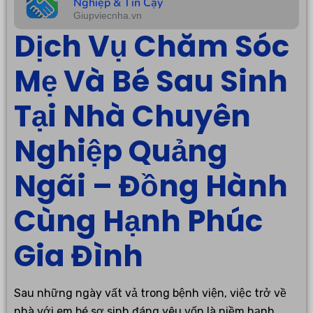
Nghiệp & Tin Cậy
Giupviecnha.vn
Dịch Vụ Chăm Sóc
Mẹ Và Bé Sau Sinh
Tại Nhà Chuyên
Nghiệp Quảng
Ngãi – Đồng Hành
Cùng Hạnh Phúc
Gia Đình
Sau những ngày vất vả trong bệnh viện, việc trở về
nhà với em bé sơ sinh đáng yêu vốn là niềm hạnh