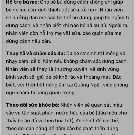
Hỗ trợ bú mẹ:
Cho bé bú đúng cách không chỉ giúp
bé no mà còn kích thích tiết sữa tốt hơn. Nhân viên
sẽ hướng dẫn mẹ các tư thế bú đúng, giúp bé ngậm ti
đúng cách, và nhận biết khi nào bé đã bú đủ. Ngoài ra,
nhân viên còn hỗ trợ mẹ vắt sữa, bảo quản sữa mẹ
đúng cách nếu cần.
Thay tã và chăm sóc da:
Da bé sơ sinh rất mỏng và
nhạy cảm, dễ bị hăm nếu không chăm sóc đúng cách.
Nhân viên sẽ thay tã thường xuyên, vệ sinh vùng
bỉnh sạch sẽ, giữ da bé khô ráo và thoáng mát. Đặc
biệt, với thời tiết nóng ẩm tại Quảng Ngãi, việc phòng
ngừa hăm tã càng quan trọng.
Theo dõi sức khỏe bé:
Nhân viên sẽ quan sát màu
sắc và tần suất phân, nước tiểu của bé (dấu hiệu cho
thấy bé ăn đủ và tiêu hóa tốt), đo nhiệt độ cơ thể,
theo dõi cân nặng để đảm bảo bé phát triển đúng