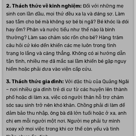
2. Thách thức về kinh nghiệm:
Đối với những mẹ
sinh con lần đầu, mọi thứ đều xa lạ và đáng sợ. Làm
sao tắm cho bé mà không sợ bé bị ngã? Bé khóc là đói
hay ốm? Phân và nước tiểu như thế nào là bình
thường? Làm sao chăm sóc rốn cho bé? Hàng trăm
câu hỏi cứ kéo đến khiến các mẹ luôn trong tình
trạng lo lắng và căng thẳng. Không có ai hướng dẫn
tận tình, nhiều mẹ đã mắc sai lầm khiến bé gặp nguy
hiểm hoặc phải đưa vào viện cấp cứu.
3. Thách thức gia đình:
Với đặc thù của Quảng Ngãi
– nơi nhiều gia đình trẻ di cư từ các huyện lên thành
phố hoặc đi làm xa, việc có người thân hỗ trợ chăm
sóc sau sinh trở nên khó khăn. Chồng phải đi làm để
đảm bảo thu nhập, ông bà đã lớn tuổi hoặc ở xa, anh
chị em mỗi người một nơi. Người mẹ phải tự mình
xoay xở mọi việc trong khi cơ thể còn yếu và tinh