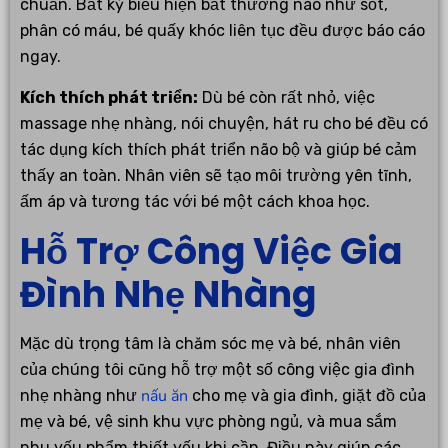
chuẩn. Bất kỳ biểu hiện bất thường nào như sốt,
phân có máu, bé quấy khóc liên tục đều được báo cáo
ngay.
Kích thích phát triển:
Dù bé còn rất nhỏ, việc
massage nhẹ nhàng, nói chuyện, hát ru cho bé đều có
tác dụng kích thích phát triển não bộ và giúp bé cảm
thấy an toàn. Nhân viên sẽ tạo môi trường yên tĩnh,
ấm áp và tương tác với bé một cách khoa học.
Hỗ Trợ Công Việc Gia
Đình Nhẹ Nhàng
Mặc dù trọng tâm là chăm sóc mẹ và bé, nhân viên
của chúng tôi cũng hỗ trợ một số công việc gia đình
nấu ăn
nhẹ nhàng như
cho mẹ và gia đình, giặt đồ của
mẹ và bé, vệ sinh khu vực phòng ngủ, và mua sắm
nhu yếu phẩm thiết yếu khi cần. Điều này giúp các