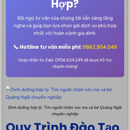
Hợp?
Đội ngũ tư vấn của chúng tôi sẵn sàng lắng
nghe và giúp bạn lựa chọn gói dịch vụ phù hợp
nhất với hoàn cảnh gia đình.
0862.904.049
📞 Hotline tư vấn miễn phí:
Hoặc nhắn tin Zalo: 0906.624.249 để được hỗ trợ
nhanh chóng!
Dinh dưỡng hợp lý: Tìm người chăm sóc mẹ và bé Quảng Ngãi
chuyên nghiệp
Quy Trình Đào Tạo