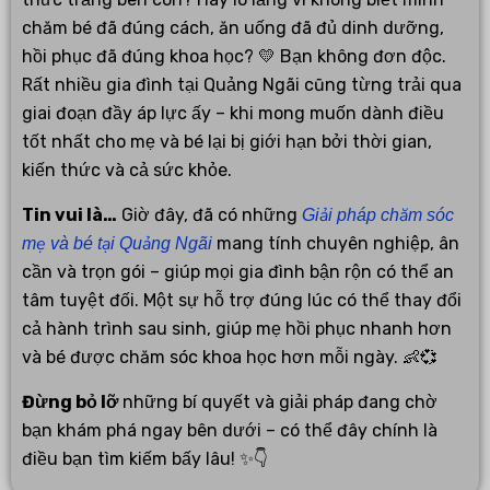
chăm bé đã đúng cách, ăn uống đã đủ dinh dưỡng,
hồi phục đã đúng khoa học? 💛 Bạn không đơn độc.
Rất nhiều gia đình tại Quảng Ngãi cũng từng trải qua
giai đoạn đầy áp lực ấy – khi mong muốn dành điều
tốt nhất cho mẹ và bé lại bị giới hạn bởi thời gian,
kiến thức và cả sức khỏe.
Tin vui là…
Giờ đây, đã có những
Giải pháp chăm sóc
mang tính chuyên nghiệp, ân
mẹ và bé tại Quảng Ngãi
cần và trọn gói – giúp mọi gia đình bận rộn có thể an
tâm tuyệt đối. Một sự hỗ trợ đúng lúc có thể thay đổi
cả hành trình sau sinh, giúp mẹ hồi phục nhanh hơn
và bé được chăm sóc khoa học hơn mỗi ngày. 👶💞
Đừng bỏ lỡ
những bí quyết và giải pháp đang chờ
bạn khám phá ngay bên dưới – có thể đây chính là
điều bạn tìm kiếm bấy lâu! ✨👇