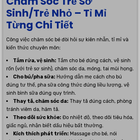
Chăm Sóc Trẻ Sơ
Sinh/Trẻ Nhỏ – Tỉ Mỉ
Từng Chi Tiết
Công việc chăm sóc bé đòi hỏi sự kiên nhẫn, tỉ mỉ và
kiến thức chuyên môn:
Tắm rửa, vệ sinh:
Tắm cho bé đúng cách, vệ sinh
rốn (với trẻ sơ sinh), chăm sóc da, móng, tai mũi họng.
Cho bú/pha sữa:
Hướng dẫn mẹ cách cho bú
đúng tư thế, pha sữa công thức đúng liều lượng, vệ
sinh bình sữa đúng quy trình.
Thay tã, chăm sóc da:
Thay tã đúng cách, phòng
tránh viêm da, hăm tã.
Theo dõi sức khỏe:
Đo nhiệt độ, theo dõi tiêu hóa,
giấc ngủ, nhận biết dấu hiệu bất thường.
Kích thích phát triển:
Massage cho bé, nói