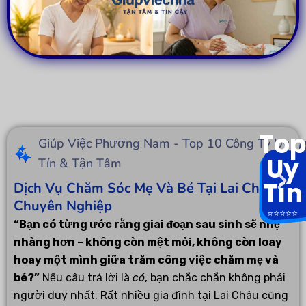
Top
Giúp Việc Phương Nam - Top 10 Công Ty Uy
Uy
Tín & Tận Tâm
Tín
Dịch Vụ Chăm Sóc Mẹ Và Bé Tại Lai Châu
Chuyên Nghiệp
⭐️⭐️⭐️⭐️⭐️
“Bạn có từng ước rằng giai đoạn sau sinh sẽ nhẹ
nhàng hơn – không còn mệt mỏi, không còn loay
hoay một mình giữa trăm công việc chăm mẹ và
bé?”
Nếu câu trả lời là
có
, bạn chắc chắn không phải
người duy nhất. Rất nhiều gia đình tại Lai Châu cũng