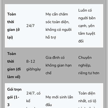
Luôn có
Toàn
Mẹ cần chăm
người bên
thời
sóc toàn diện,
24/7
cạnh, yên
gian (ở
không có người
tâm tuyệt
lại)
hỗ trợ
đối
Toàn
Gia đình có
Chuyên
thời
8-12
không gian hạn
nghiệp,
gian (đi
giờ/ngày
chế
riêng tư hơn
làm về)
Gói trọn
24/7, có
Toàn diện
gói (1-
Mẹ mới sinh lần
kế
nhất, có lộ
3
đầu