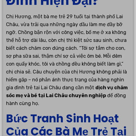
Đình Hiện Đại?
Chị Hương, một bà mẹ trẻ 29 tuổi tại thành phố Lai
Châu, vừa trải qua những ngày đầu làm mẹ đầy bỡ
ngỡ. Chồng bận rộn với công việc, bố mẹ ở xa không
thể hỗ trợ dài lâu, còn chị thì kiệt sức sau sinh, chưa
biết cách chăm con đúng cách. “Tôi sợ tắm cho con,
sợ pha sữa sai, thậm chí sợ cả việc ôm bé. Mỗi đêm
con quấy khóc, tôi và chồng đều không biết làm gì,”
chị chia sẻ. Câu chuyện của chị Hương không phải là
hiếm gặp – nó phản ánh thực trạng của hàng nghìn
gia đình trẻ tại Lai Châu đang cần một
dịch vụ chăm
sóc mẹ và bé tại Lai Châu chuyên nghiệp
để đồng
hành cùng họ.
Bức Tranh Sinh Hoạt
Của Các Bà Mẹ Trẻ Tại