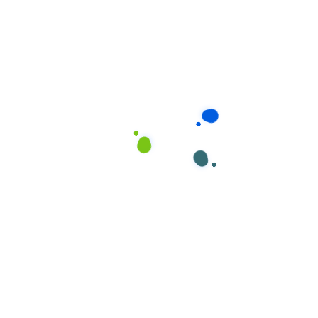
Mẹ Và Bé Của Giúp
Việc Phương Nam
Tại Kon Tum
Giới Thiệu Về Giúp
Việc Phương Nam –
Đối Tác Tin Cậy Của
Gia Đình Kon Tum
Với hơn 10 năm kinh nghiệm trong lĩnh vực cung cấp
dịch vụ giúp việc gia đình, Giúp Việc Phương Nam tự
hào là đơn vị tiên phong mang
dịch vụ chăm sóc mẹ