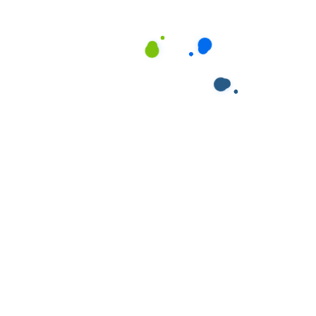
Dịch Vụ Chăm Sóc Trẻ
Sơ Sinh Và Trẻ Nhỏ
Với đặc thù của Kiên Giang – nơi nhiều gia đình trẻ
làm việc trong ngành du lịch, dịch vụ với thời gian
không cố định, dịch vụ chăm sóc trẻ của chúng tôi
được thiết kế linh hoạt và toàn diện:
Chăm Sóc Trẻ Sơ Sinh
(0-12 tháng)
Nhân viên của Giúp Việc Phương Nam được đào tạo
kỹ lưỡng về chăm sóc trẻ sơ sinh với các kỹ năng:
Vệ sinh cho bé:
Tắm, thay tã, vệ sinh rốn và các