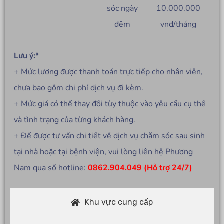
sóc ngày
10.000.000
đêm
vnđ/tháng
Lưu ý:*
+ Mức lương được thanh toán trực tiếp cho nhân viên,
chưa bao gồm chi phí dịch vụ đi kèm.
+ Mức giá có thể thay đổi tùy thuộc vào yêu cầu cụ thể
và tình trạng của từng khách hàng.
+ Để được tư vấn chi tiết về dịch vụ chăm sóc sau sinh
tại nhà hoặc tại bệnh viện, vui lòng liên hệ Phương
Nam qua số hotline:
0862.904.049 (Hỗ trợ 24/7)
Khu vực cung cấp