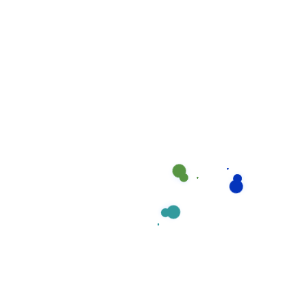
Massage giúp lưu thông sữa, ngăn ngừa tắc tia
sữa
Theo dõi sức khỏe tổng quát của mẹ
Đồng hành, lắng nghe và hỗ trợ tinh thần cho mẹ
Chăm sóc bé sơ sinh và
trẻ nhỏ:
Tắm, thay tã, vệ sinh hàng ngày cho bé
Chuẩn bị sữa và cho bé bú theo lịch
Theo dõi sức khỏe, cân nặng, chiều cao của bé
Hỗ trợ chăm sóc rốn cho trẻ sơ sinh
Dỗ dành và ru bé ngủ
Vệ sinh đồ dùng, quần áo của bé
Massage và tập vận động nhẹ nhàng cho bé
Hướng dẫn cha mẹ cách chăm sóc bé đúng cách