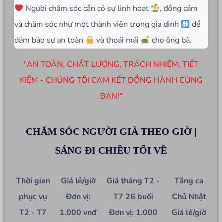
Người chăm sóc cần có sự linh hoạt
, đồng cảm
và chăm sóc như một thành viên trong gia đình
để
đảm bảo sự an toàn
và thoải mái
cho ông bà.
"AN TOÀN, CHẤT LƯỢNG, TRÁCH NHIỆM, TIẾT
KIỆM - CHÚNG TÔI CAM KẾT ĐỒNG HÀNH CÙNG
BẠN!"
CHĂM SÓC NGƯỜI GIÀ THEO GIỜ |
SÁNG ĐI CHIỀU TỐI VỀ
Thời gian
Giá lẻ/giờ
Giá tháng T2 -
Tăng ca
phục vụ
Đơn vị:
T7 26 buổi
Chủ Nhật
T2 - T7
1.000 vnđ
Đơn vị: 1.000
Giá lẻ/giờ