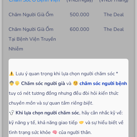
Chăm Sóc Ở Bệnh Viện
(VND/Ngày)
(VND/Tháng)
Chăm Người Già Ốm
500.000
The Deal
Chăm Người Già Ốm
600.000
The Deal
Tại Bệnh Viện Truyền
Nhiễm
Lưu ý quan trọng khi lựa chọn người chăm sóc *
Chăm sóc người già
và
chăm sóc người bệnh
tuy có nét tương đồng nhưng đều đòi hỏi
kiến thức
chuyên môn
và
sự quan tâm riêng biệt
.
Khi lựa chọn người chăm sóc
, hãy cân nhắc kỹ về:
kỹ năng y tế, khả năng giao tiếp
và sự hiểu biết về
tình trạng sức khỏe
của người thân.