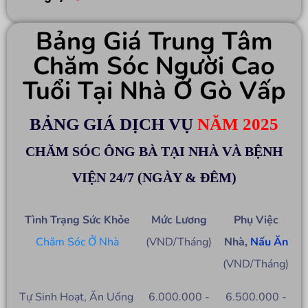
Bảng Giá Trung Tâm
Chăm Sóc Người Cao
Tuổi Tại Nhà Ở Gò Vấp
BẢNG GIÁ DỊCH VỤ
NĂM 2025
CHĂM SÓC ÔNG BÀ TẠI NHÀ VÀ BỆNH
VIỆN 24/7 (NGÀY & ĐÊM)
Tình Trạng Sức Khỏe
Mức Lương
Phụ Việc
Chăm Sóc Ở Nhà
(VND/Tháng)
Nhà,
Nấu Ăn
(VND/Tháng)
Tự Sinh Hoạt, Ăn Uống
6.000.000 -
6.500.000 -