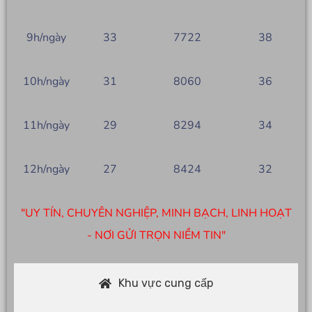
9h/ngày
33
7722
38
10h/ngày
31
8060
36
11h/ngày
29
8294
34
12h/ngày
27
8424
32
"UY TÍN, CHUYÊN NGHIỆP, MINH BẠCH, LINH HOẠT
- NƠI GỬI TRỌN NIỀM TIN"
Khu vực cung cấp