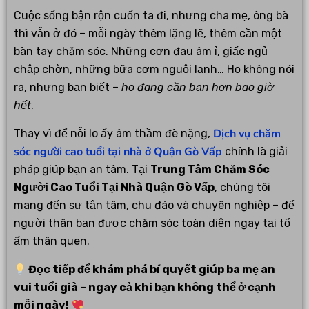
Cuộc sống bận rộn cuốn ta đi, nhưng cha mẹ, ông bà
thì vẫn ở đó – mỗi ngày thêm lặng lẽ, thêm cần một
bàn tay chăm sóc. Những cơn đau âm ỉ, giấc ngủ
chập chờn, những bữa cơm nguội lạnh… Họ không nói
ra, nhưng bạn biết –
họ đang cần bạn hơn bao giờ
hết
.
Dịch vụ chăm
Thay vì để nỗi lo ấy âm thầm đè nặng,
sóc người cao tuổi tại nhà ở Quận Gò Vấp
chính là giải
pháp giúp bạn an tâm. Tại
Trung Tâm Chăm Sóc
Người Cao Tuổi Tại Nhà Quận Gò Vấp
, chúng tôi
mang đến sự tận tâm, chu đáo và chuyên nghiệp – để
người thân bạn được chăm sóc toàn diện ngay tại tổ
ấm thân quen.
Đọc tiếp để khám phá bí quyết giúp ba mẹ an
vui tuổi già – ngay cả khi bạn không thể ở cạnh
mỗi ngày!