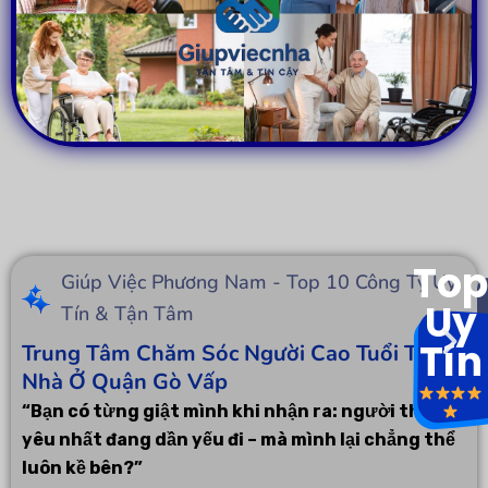
Top
Giúp Việc Phương Nam - Top 10 Công Ty Uy
Uy
Tín & Tận Tâm
Tín
Trung Tâm Chăm Sóc Người Cao Tuổi Tại
Nhà Ở Quận Gò Vấp
“Bạn có từng giật mình khi nhận ra: người thân
yêu nhất đang dần yếu đi – mà mình lại chẳng thể
luôn kề bên?”