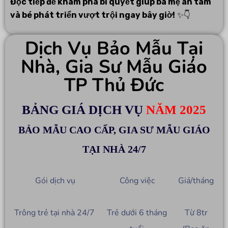
Đọc tiếp để khám phá bí quyết giúp ba mẹ an tâm
và bé phát triển vượt trội ngay bây giờ!
✨👇
Dịch Vụ Bảo Mẫu Tại
Nhà, Gia Sư Mẫu Giáo
TP Thủ Đức
BẢNG GIÁ DỊCH VỤ
NĂM 2025
BẢO MẪU CAO CẤP, GIA SƯ MẪU GIÁO
TẠI NHÀ 24/7
Gói dịch vụ
Công việc
Giá/tháng
Trông trẻ tại nhà 24/7
Trẻ dưới 6 tháng
Từ 8tr